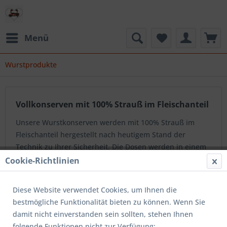
Menü
Wurstprodukte
Vollkonserven mit 100% Strauß im Fleischanteil
Unsere Wurstkonserven werden mit 100% Strauß im
Fleischanteil hergestellt nach heutigem Stand der
Technik zu Ihrer Sicherheit. Die Dosen werden in einem
Druckkessel eingekocht und der Inhalt so...
mehr
Cookie-Richtlinien
erfahren »
Diese Website verwendet Cookies, um Ihnen die
bestmögliche Funktionalität bieten zu können. Wenn Sie
Topseller
damit nicht einverstanden sein sollten, stehen Ihnen
folgende Funktionen nicht zur Verfügung: