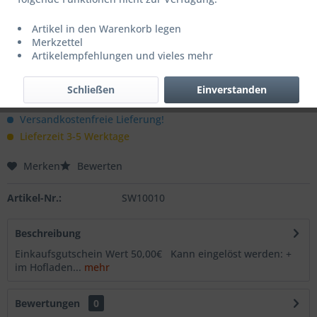
Artikel in den Warenkorb legen
Dieser Artikel steht derzeit nicht zur Verfügung!
Merkzettel
Artikelempfehlungen und vieles mehr
50,00 € *
Inhalt:
1 Stück
Schließen
Einverstanden
inkl. MwSt.
zzgl. Versandkosten
Versandkostenfreie Lieferung!
Lieferzeit 3-5 Werktage
Merken
Bewerten
Artikel-Nr.:
SW10010
Beschreibung
Einkaufsgutschein Wert 50,00€ Kann eingelöst werden: +
im Hofladen...
mehr
Bewertungen
0