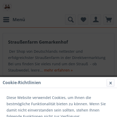
Menü
Straußenfarm Gemarkenhof
Der Shop von Deutschlands nettester und
erfolgreichster Straußenfarm in der Direktvermarktung
Bei uns finden Sie vieles rund um den Strauß - ob
Staubwedel, leere...
mehr erfahren »
Cookie-Richtlinien
Service Hotline
Diese Website verwendet Cookies, um Ihnen die
Shop Service
bestmögliche Funktionalität bieten zu können. Wenn Sie
damit nicht einverstanden sein sollten, stehen Ihnen
Informationen
folgende Funktionen nicht zur Verfügung: