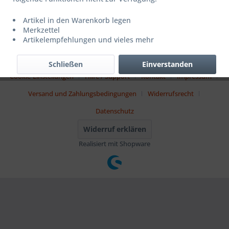
Newsletter
Artikel in den Warenkorb legen
Merkzettel
Artikelempfehlungen und vieles mehr
* Alle Preise inkl. gesetzl. Mehrwertsteuer zzgl.
Versandkosten
und ggf.
Nachnahmegebühren, wenn nicht anders beschrieben
Schließen
Einverstanden
Cookie-Einstellungen
Hilfe / Support
Kontakt
Impressum
Versand und Zahlungsbedingungen
Widerrufsrecht
Datenschutz
Widerruf erklären
Realisiert mit Shopware