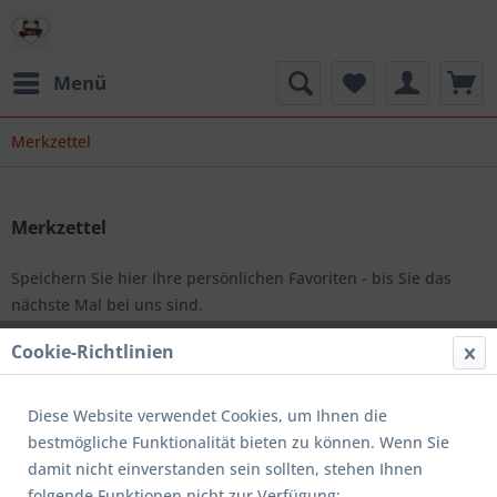
Menü
Merkzettel
Merkzettel
Speichern Sie hier Ihre persönlichen Favoriten - bis Sie das
nächste Mal bei uns sind.
Cookie-Richtlinien
Einfach den gewünschten Artikel auf die Merkliste setzen und
Straussenfarm Gemarkenhof speichert für Sie automatisch Ihre
persönliche Merkliste. So können Sie bequem bei einem
Diese Website verwendet Cookies, um Ihnen die
späteren Besuch Ihre vorgemerkten Artikel wieder abrufen.
bestmögliche Funktionalität bieten zu können. Wenn Sie
damit nicht einverstanden sein sollten, stehen Ihnen
folgende Funktionen nicht zur Verfügung: