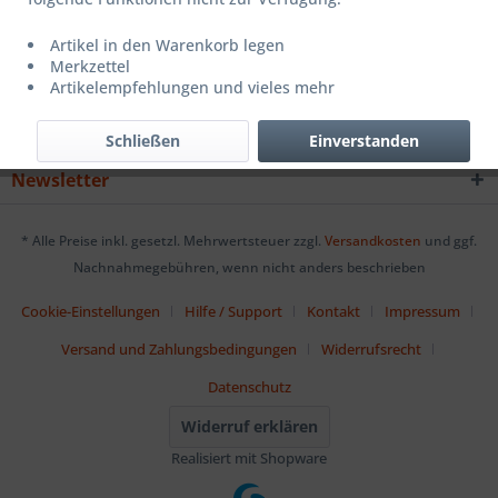
Service Hotline
Artikel in den Warenkorb legen
Merkzettel
Shop Service
Artikelempfehlungen und vieles mehr
Informationen
Schließen
Einverstanden
Newsletter
* Alle Preise inkl. gesetzl. Mehrwertsteuer zzgl.
Versandkosten
und ggf.
Nachnahmegebühren, wenn nicht anders beschrieben
Cookie-Einstellungen
Hilfe / Support
Kontakt
Impressum
Versand und Zahlungsbedingungen
Widerrufsrecht
Datenschutz
Widerruf erklären
Realisiert mit Shopware