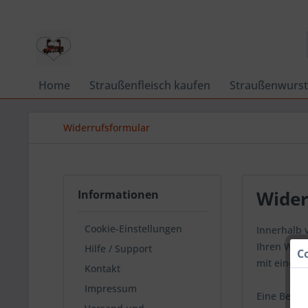
Home
Straußenfleisch kaufen
Straußenwurst
Widerrufsformular
Wider
Informationen
Cookie-Einstellungen
Innerhalb 
Ihren Wide
Hilfe / Support
C
mit einem K
Kontakt
Impressum
Eine Bestä