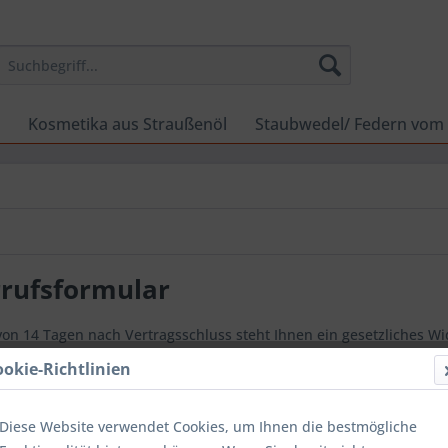
Kosmetika aus Straußenöl
Staubwedel/ Federn vom
rufsformular
von 14 Tagen nach Vertragsschluss steht Ihnen ein gesetzliches W
rruf bequem online einzureichen. Füllen Sie dazu die untensteh
ookie-Richtlinien
lick auf "Widerruf bestätigen" ab.
Diese Website verwendet Cookies, um Ihnen die bestmögliche
tigung mit Eingangsdatum und Uhrzeit wird Ihnen unmittelbar per E