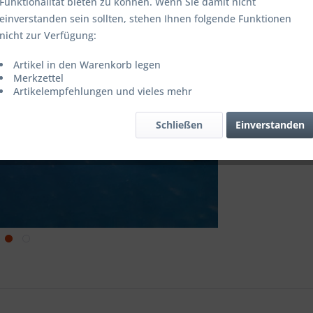
Funktionalität bieten zu können. Wenn Sie damit nicht
inkl. MwSt.
zzg
einverstanden sein sollten, stehen Ihnen folgende Funktionen
Versandko
nicht zur Verfügung:
Lieferzeit
Artikel in den Warenkorb legen
Vergleic
Merkzettel
Artikelempfehlungen und vieles mehr
Artikel-Nr.:
Schließen
Einverstanden