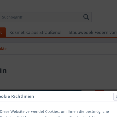
t
Kosmetika aus Straußenöl
Staubwedel/ Federn vo
ukte
in
Dieser
ookie-Richtlinien
10,00 
Diese Website verwendet Cookies, um Ihnen die bestmögliche
Inhalt:
1 Stüc