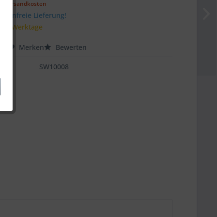
l. Versandkosten
stenfreie Lieferung!
 3-5 Werktage
hen
Merken
Bewerten
SW10008