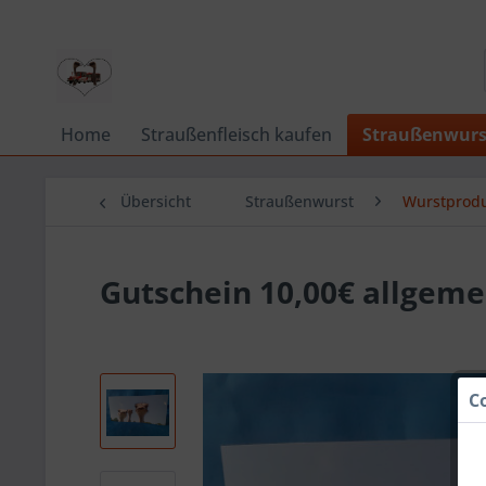
Home
Straußenfleisch kaufen
Straußenwurs
Übersicht
Straußenwurst
Wurstprod
Gutschein 10,00€ allgeme
C