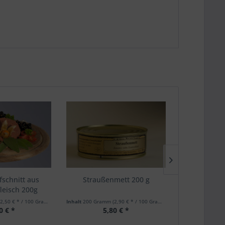
fschnitt aus
Straußenmett 200 g
Frühstüc
leisch 200g
Stra
(2,50 € * / 100 Gramm)
Inhalt
200 Gramm
(2,90 € * / 100 Gramm)
Inhalt
400 Gram
0 € *
5,80 € *
7,