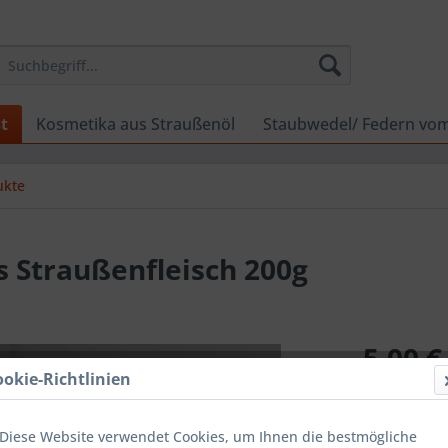
t
Kosmetika aus Straußenöl
Staubwedel/ Federn vo
ukte
 Straußenfleisch 200g
5,00 €
ookie-Richtlinien
Inhalt:
200 Gr
inkl. MwSt.
zzg
Sofort ver
Diese Website verwendet Cookies, um Ihnen die bestmögliche