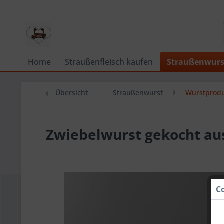
Home
Straußenfleisch kaufen
Straußenwurs
Übersicht
Straußenwurst
Wurstprod
Zwiebelwurst gekocht aus
C