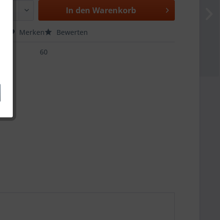
In den
Warenkorb
hen
Merken
Bewerten
60