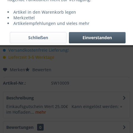
Artikel in den Warenkorb legen
Dieser Artikel steht derzeit nicht zur Verfügung!
Merkzettel
Artikelempfehlungen und vieles mehr
25,00 € *
Inhalt:
1 Stück
Schließen
Einverstanden
inkl. MwSt.
zzgl. Versandkosten
Versandkostenfreie Lieferung!
Lieferzeit 3-5 Werktage
Merken
Bewerten
Artikel-Nr.:
SW10009
Beschreibung
Einkaufsgutschein Wert 25,00€ Kann eingelöst werden: +
im Hofladen...
mehr
Bewertungen
0