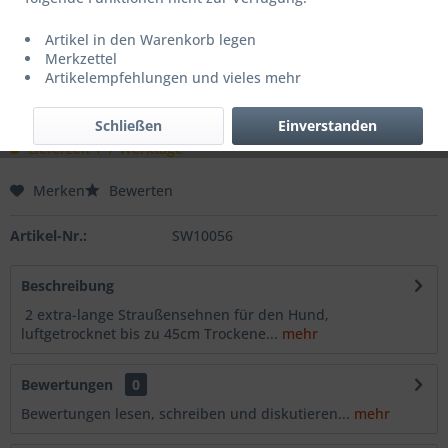
Dieser Artikel steht derzeit nicht zur Verfügung!
Artikel in den Warenkorb legen
Merkzettel
6,00 € *
Artikelempfehlungen und vieles mehr
Inhalt:
2 Stück (3,00 € * / 1 Stück)
Schließen
Einverstanden
inkl. MwSt.
zzgl. Versandkosten
Lieferzeit 1-7 Werktage
Merken
Bewerten
Artikel-Nr.:
SW10056
Beschreibung
2 extra-lange Straußensehnen für den Hund,
luftgetrocknet bis zu 45cm Trockene...
mehr
Bewertungen
0
Bewertungen lesen, schreiben und diskutieren...
mehr