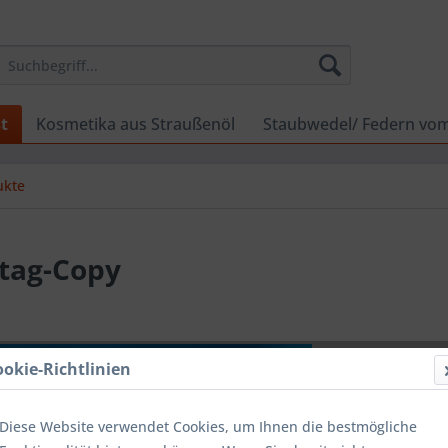
t
Kosmetika aus Straußenöl
Staubwedel/ Federn vo
ukte
stag-Copy
10,00 
ookie-Richtlinien
Inhalt:
1 Stüc
inkl. MwSt.
zzg
Versandko
Diese Website verwendet Cookies, um Ihnen die bestmögliche