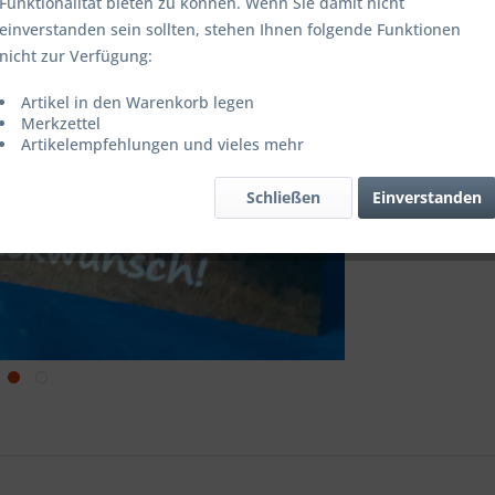
Sofort ver
Funktionalität bieten zu können. Wenn Sie damit nicht
einverstanden sein sollten, stehen Ihnen folgende Funktionen
nicht zur Verfügung:
Vergleic
Artikel in den Warenkorb legen
Merkzettel
Artikel-Nr.:
Artikelempfehlungen und vieles mehr
Schließen
Einverstanden