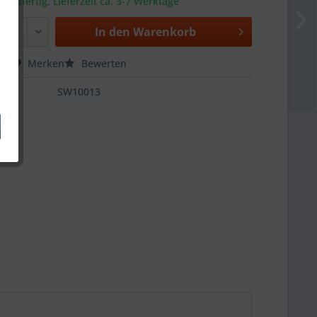
sandfertig, Lieferzeit ca. 3-7 Werktage
In den
Warenkorb
hen
Merken
Bewerten
SW10013